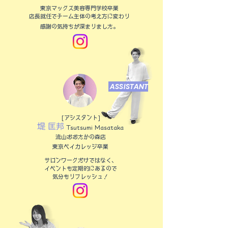
東京マックス美容専門学校卒業
店長就任でチーム主体の考え方に変わり
感謝の気持ちが深まりました。
ASSISTANT
[アシスタント]
堤 匡邦
​Tsutsumi Masataka
流山おおたかの森店
東京ベイカレッジ卒業
サロンワークだけではなく、
イベントも定期的にあるので
気分もリフレッシュ！