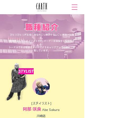
職種紹介
​ひとりひとりが主役！あなたにしかできないことがきっとあ
る。
美容師としてスタイリストやFCオーナーを目指すのはもちろ
ん、
トータルでもお客様をキレイにするキャリアアップの道もご用
意しています。
STYLIST
[スタイリスト]
阿部 咲良
Abe​ Sakura
川崎店