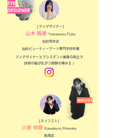
EYE
DESIGNER
[アイデザイナー]
山本 楓香
​Yamamoto Fuka
仙台荒井店
仙台ビューティーアート専門学校卒業
​アイデザイナーとアシスタント業務の両立で
技術の幅が広がり経験も積める！
NAILIST
[ネイリスト]
川倉 桃歌
Kawakura​ Momoka
高岡店